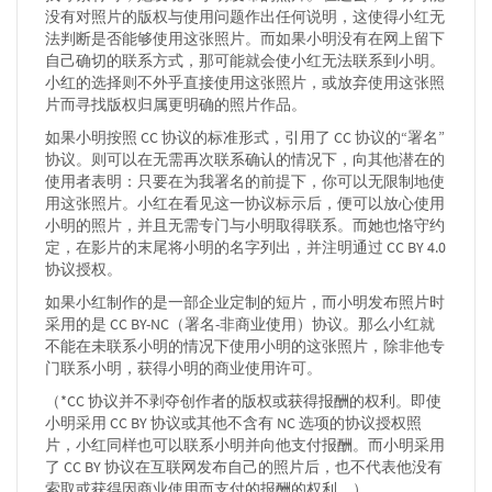
没有对照片的版权与使用问题作出任何说明，这使得小红无
法判断是否能够使用这张照片。而如果小明没有在网上留下
自己确切的联系方式，那可能就会使小红无法联系到小明。
小红的选择则不外乎直接使用这张照片，或放弃使用这张照
片而寻找版权归属更明确的照片作品。
如果小明按照 CC 协议的标准形式，引用了 CC 协议的“署名”
协议。则可以在无需再次联系确认的情况下，向其他潜在的
使用者表明：只要在为我署名的前提下，你可以无限制地使
用这张照片。小红在看见这一协议标示后，便可以放心使用
小明的照片，并且无需专门与小明取得联系。而她也恪守约
定，在影片的末尾将小明的名字列出，并注明通过 CC BY 4.0
协议授权。
如果小红制作的是一部企业定制的短片，而小明发布照片时
采用的是 CC BY-NC（署名-非商业使用）协议。那么小红就
不能在未联系小明的情况下使用小明的这张照片，除非他专
门联系小明，获得小明的商业使用许可。
（*CC 协议并不剥夺创作者的版权或获得报酬的权利。即使
小明采用 CC BY 协议或其他不含有 NC 选项的协议授权照
片，小红同样也可以联系小明并向他支付报酬。而小明采用
了 CC BY 协议在互联网发布自己的照片后，也不代表他没有
索取或获得因商业使用而支付的报酬的权利。）