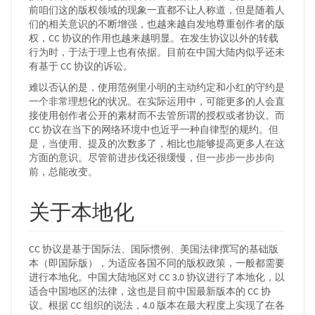
前咱们这的版权领域的现象一直都不让人称道，但是随着人
们的相关意识的不断增强，也越来越自发地尊重创作者的版
权，CC 协议的作用也越来越明显。在发生协议以外的转载
行为时，于法于理上也有依据。目前在中国大陆内似乎还未
有基于 CC 协议的诉讼。
难以否认的是，使用范例里小明的主动约定和小红的守约是
一个非常理想化的状况。在实际运用中，可能更多的人会直
接使用创作者公开的素材而不去管所谓的授权或者协议。而
CC 协议在当下的网络环境中也近乎一种自律型的规约。但
是，当使用、提及的次数多了，相比也能够提高更多人在这
方面的意识。尽管前进步伐还很缓慢，但一步步一步步向
前，总能改变。
关于本地化
CC 协议是基于国际法、国际惯例、美国法律撰写的基础版
本（即国际版），为适应各国不同的版权政策，一般都需要
进行本地化。中国大陆地区对 CC 3.0 协议进行了本地化，以
适合中国地区的法律，这也是目前中国最新版本的 CC 协
议。根据 CC 组织的说法，4.0 版本在最大程度上实现了在各