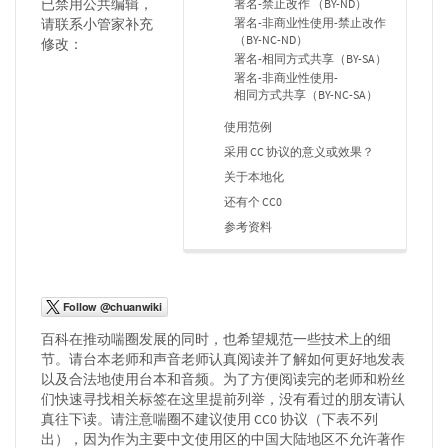
已禁用公共编辑，
署名-禁止改作 （BY-ND）
署名-非商业性使用-禁止改作
请联系小管家补充
（BY-NC-ND）
修改：
署名-相同方式共享（BY-SA）
署名-非商业性使用-
相同方式共享（BY-NC-SA）
使用范例
采用 CC 协议的意义或效果？
关于本地化
还有个 CC0
参考资料
百科在推动喘圈发展的同时，也希望规范一些技术上的细
节。请台本老师和声音老师认真阅读并了解如何更好地发表
以及合法地使用台本和音频。为了方便阅读完的老师和粉丝
们快速寻找相关标签在这里提前列举，没有看过的朋友请认
真往下读。请注意喘圈不建议使用 CC0 协议（下表不列
出），因为作为主要中文使用区的中国大陆地区不允许著作