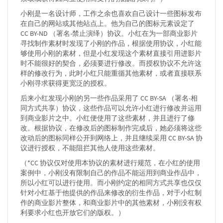
小刚是一名设计师，工作之余也喜欢自己设计一些图标发布
在自己的网站或其他站点上。他为自己的图标元素设定了
CC BY-ND （署名-禁止演绎）协议。小红在为一部商业影片
寻找制作素材时发现了小刚的作品，根据使用协议，小红能
够使用小刚的素材，但是小红发现这个素材直接引用进影片
时不能很好的契合，必须要进行修改。而授权协议不允许这
样的修改行为，此时小红只能重循其他素材，或者直接联系
小刚寻求获得更宽泛的授权。
后来小红发现小刚的另一些作品采用了 CC BY-SA （署名-相
同方式共享）协议，这些作品可以允许小红进行修改并运用
到商业影片之中。小红便使用了这些素材，并且进行了修
改。根据协议，在修改后的图标制作完成后，她必须将这些
改动后的图标同样公开到网络上，并且继续采用 CC BY-SA 协
议进行授权，不能阻拦其他人使用这些素材。
（*CC 协议仅对使用本协议的素材进行规范，在小红的使用
案例中，小刚没有限制自己的作品不能运用到商业作品中，
所以小红可以进行使用。而小刚约定的相同方式共享也仅仅
针对小红基于他提供的作品来修改的衍生作品，对于小红制
作的商业影片整体，和商业影片中的其他素材，小刚没有权
利要求小红也开放它们的版权。）